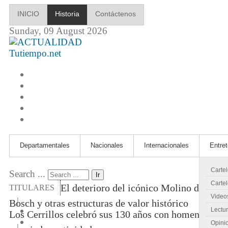
INICIO
Historia
Contáctenos
Sunday, 09 August 2026
Tutiempo.net
Departamentales
Nacionales
Internacionales
Entre
Carte
Search ...
Ir
Cartel
El deterioro del icónico Molino de
TITULARES
Video
|
Bosch y otras estructuras de valor histórico
Lectu
Los Cerrillos celebró sus 130 años con homenajes
Opini
|