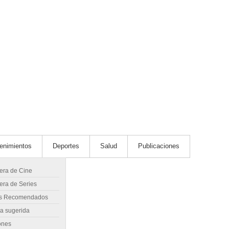
tenimientos
Deportes
Salud
Publicaciones
lera de Cine
era de Series
s Recomendados
ra sugerida
ones