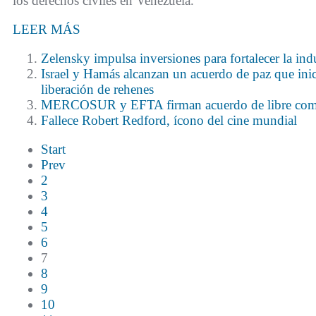
los derechos civiles en Venezuela.
LEER MÁS
Zelensky impulsa inversiones para fortalecer la ind
Israel y Hamás alcanzan un acuerdo de paz que inic
liberación de rehenes
MERCOSUR y EFTA firman acuerdo de libre com
Fallece Robert Redford, ícono del cine mundial
Start
Prev
2
3
4
5
6
7
8
9
10