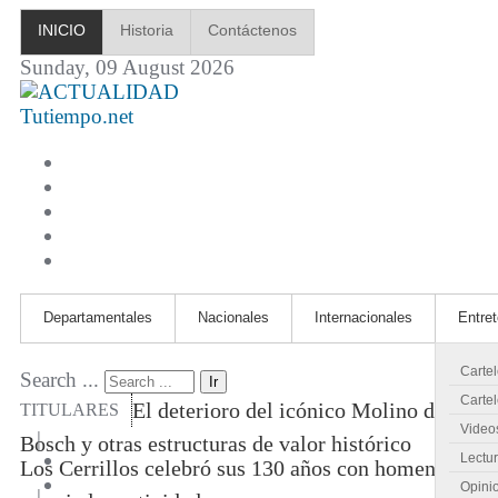
INICIO
Historia
Contáctenos
Sunday, 09 August 2026
Tutiempo.net
Departamentales
Nacionales
Internacionales
Entre
Carte
Search ...
Ir
Cartel
El deterioro del icónico Molino de
TITULARES
Video
|
Bosch y otras estructuras de valor histórico
Lectu
Los Cerrillos celebró sus 130 años con homenajes
Opini
|