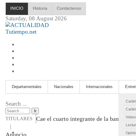
INICIO
Historia
Contáctenos
Saturday, 08 August 2026
Tutiempo.net
Departamentales
Nacionales
Internacionales
Entre
Carte
Search ...
Cartel
Ir
Video
Cae el cuarto integrante de la banda qu
TITULARES
Lectu
|
Opini
Anuncio