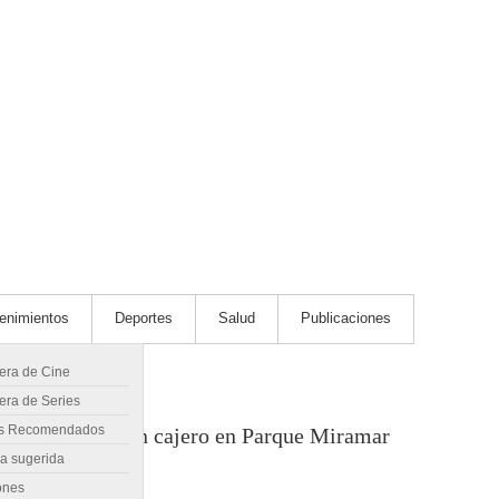
tenimientos
Deportes
Salud
Publicaciones
lera de Cine
era de Series
s Recomendados
e hizo explotar un cajero en Parque Miramar
ra sugerida
ones