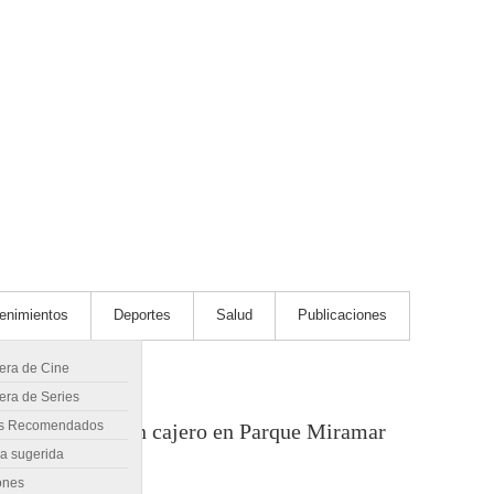
tenimientos
Deportes
Salud
Publicaciones
lera de Cine
era de Series
s Recomendados
e hizo explotar un cajero en Parque Miramar
ra sugerida
ones