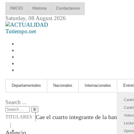
INICIO
Historia
Contáctenos
Saturday, 08 August 2026
Tutiempo.net
Departamentales
Nacionales
Internacionales
Entre
Carte
Search ...
Cartel
Ir
Video
Cae el cuarto integrante de la banda qu
TITULARES
Lectu
|
Opini
Anuncio