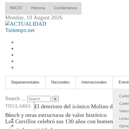
INICIO
Historia
Contáctenos
Monday, 10 August 2026
Tutiempo.net
Departamentales
Nacionales
Internacionales
Entre
Carte
Search ...
Ir
Cartel
El deterioro del icónico Molino de
TITULARES
Video
|
Bosch y otras estructuras de valor histórico
Lectu
Los Cerrillos celebró sus 130 años con homenajes
Opini
|