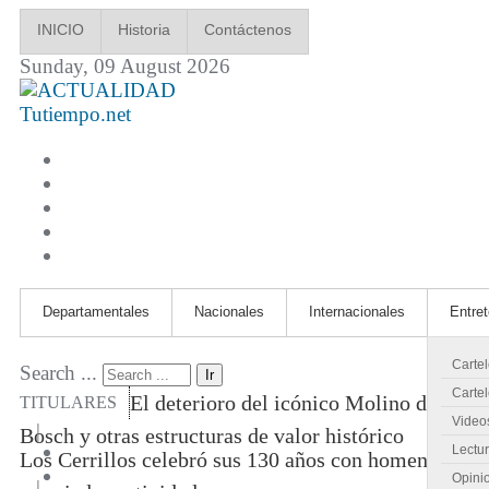
INICIO
Historia
Contáctenos
Sunday, 09 August 2026
Tutiempo.net
Departamentales
Nacionales
Internacionales
Entre
Carte
Search ...
Ir
Cartel
El deterioro del icónico Molino de
TITULARES
Video
|
Bosch y otras estructuras de valor histórico
Lectu
Los Cerrillos celebró sus 130 años con homenajes
Opini
|