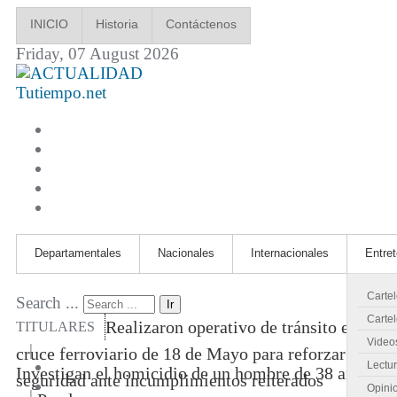
INICIO
Historia
Contáctenos
Friday, 07 August 2026
Tutiempo.net
Departamentales
Nacionales
Internacionales
Entre
Carte
Search ...
Ir
Cartel
Realizaron operativo de tránsito en
TITULARES
Video
|
cruce ferroviario de 18 de Mayo para reforzar
Lectu
Investigan el homicidio de un hombre de 38 años
seguridad ante incumplimientos reiterados
Opini
|