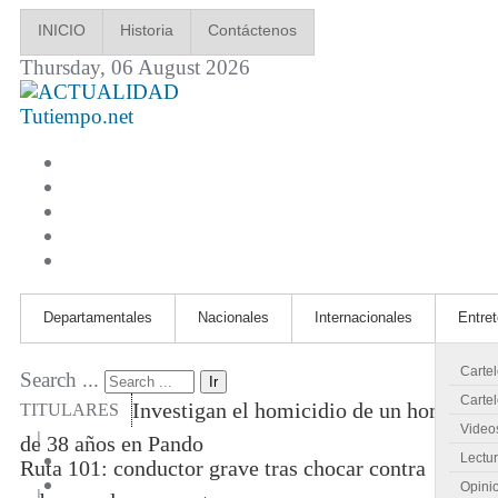
INICIO
Historia
Contáctenos
Thursday, 06 August 2026
Tutiempo.net
Departamentales
Nacionales
Internacionales
Entre
Carte
Search ...
Ir
Cartel
Investigan el homicidio de un hombre
TITULARES
Video
|
de 38 años en Pando
Lectu
Ruta 101: conductor grave tras chocar contra
Opini
|