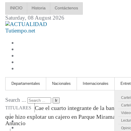
INICIO
Historia
Contáctenos
Saturday, 08 August 2026
Tutiempo.net
Departamentales
Nacionales
Internacionales
Entre
Carte
Search ...
Ir
Cartel
Cae el cuarto integrante de la banda
TITULARES
Video
|
que hizo explotar un cajero en Parque Miramar
Lectu
Anuncio
Opini
|