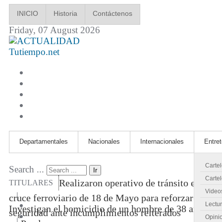
INICIO
Historia
Contáctenos
Friday, 07 August 2026
Tutiempo.net
Departamentales
Nacionales
Internacionales
Entre
Carte
Search ...
Ir
Cartel
Realizaron operativo de tránsito en
TITULARES
Video
|
cruce ferroviario de 18 de Mayo para reforzar
Lectu
Investigan el homicidio de un hombre de 38 años
seguridad ante incumplimientos reiterados
Opini
|