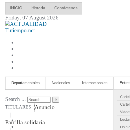
INICIO
Historia
Contáctenos
Friday, 07 August 2026
Tutiempo.net
Departamentales
Nacionales
Internacionales
Entre
Carte
Search ...
Ir
Cartel
Anuncio
TITULARES
Video
|
Lectu
Parrilla solidaria
Opini
|