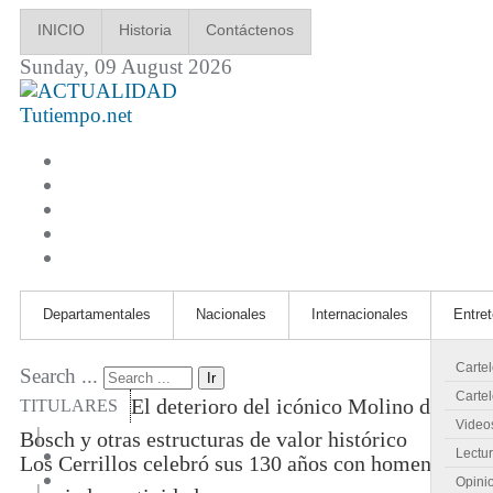
INICIO
Historia
Contáctenos
Sunday, 09 August 2026
Tutiempo.net
Departamentales
Nacionales
Internacionales
Entre
Carte
Search ...
Ir
Cartel
El deterioro del icónico Molino de
TITULARES
Video
|
Bosch y otras estructuras de valor histórico
Lectu
Los Cerrillos celebró sus 130 años con homenajes
Opini
|