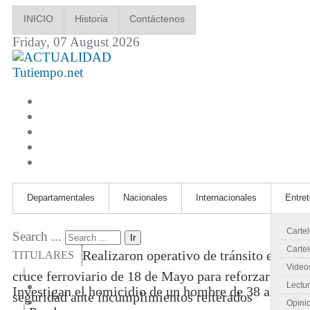
INICIO
Historia
Contáctenos
Friday, 07 August 2026
Tutiempo.net
Departamentales
Nacionales
Internacionales
Entre
Carte
Search ...
Ir
Cartel
Realizaron operativo de tránsito en
TITULARES
Video
|
cruce ferroviario de 18 de Mayo para reforzar
Lectu
Investigan el homicidio de un hombre de 38 años
seguridad ante incumplimientos reiterados
Opini
|