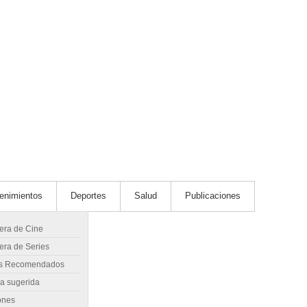
tenimientos
Deportes
Salud
Publicaciones
lera de Cine
era de Series
s Recomendados
ra sugerida
ones