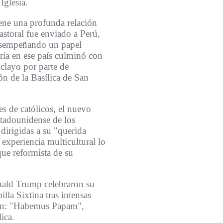
Iglesia.
ene una profunda relación
storal fue enviado a Perú,
desempeñando un papel
oria en ese país culminó con
clayo por parte de
ón de la Basílica de San
es de católicos, el nuevo
stadounidense de los
irigidas a su "querida
 experiencia multicultural lo
ue reformista de su
onald Trump celebraron su
la Sixtina tras intensas
atín: "Habemus Papam",
ica.