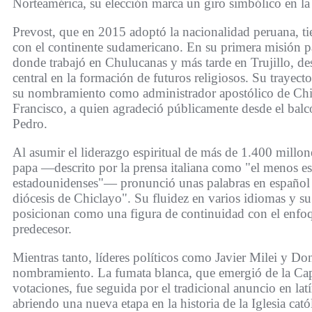
Norteamérica, su elección marca un giro simbólico en la 
Prevost, que en 2015 adoptó la nacionalidad peruana, ti
con el continente sudamericano. En su primera misión pa
donde trabajó en Chulucanas y más tarde en Trujillo, 
central en la formación de futuros religiosos. Su trayect
su nombramiento como administrador apostólico de Chi
Francisco, a quien agradeció públicamente desde el balc
Pedro.
Al asumir el liderazgo espiritual de más de 1.400 millon
papa —descrito por la prensa italiana como "el menos e
estadounidenses"— pronunció unas palabras en español d
diócesis de Chiclayo". Su fluidez en varios idiomas y su
posicionan como una figura de continuidad con el enfoq
predecesor.
Mientras tanto, líderes políticos como Javier Milei y D
nombramiento. La fumata blanca, que emergió de la Capil
votaciones, fue seguida por el tradicional anuncio en l
abriendo una nueva etapa en la historia de la Iglesia catól