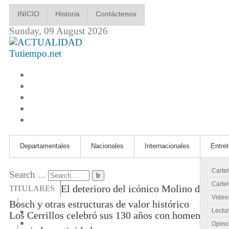
INICIO
Historia
Contáctenos
Sunday, 09 August 2026
Tutiempo.net
Departamentales
Nacionales
Internacionales
Entre
Carte
Search ...
Ir
Cartel
El deterioro del icónico Molino de
TITULARES
Video
|
Bosch y otras estructuras de valor histórico
Lectu
Los Cerrillos celebró sus 130 años con homenajes
Opini
|