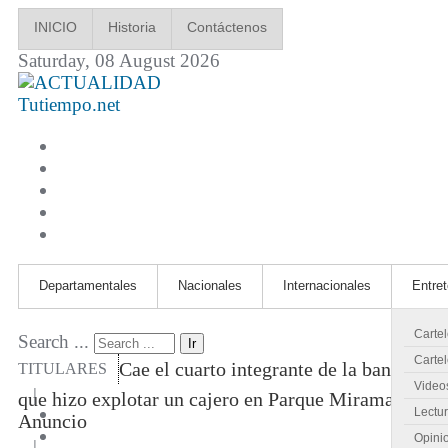
INICIO
Historia
Contáctenos
Saturday, 08 August 2026
Tutiempo.net
Departamentales
Nacionales
Internacionales
Entre
Carte
Search ...
Ir
Cartel
Cae el cuarto integrante de la banda
TITULARES
Video
|
que hizo explotar un cajero en Parque Miramar
Lectu
Anuncio
Opini
|