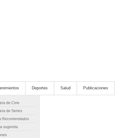
tenimientos
Deportes
Salud
Publicaciones
lera de Cine
era de Series
s Recomendados
ra sugerida
ones