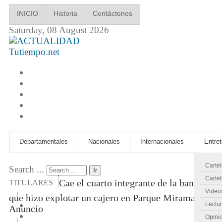
INICIO
Historia
Contáctenos
Saturday, 08 August 2026
Tutiempo.net
Departamentales
Nacionales
Internacionales
Entre
Carte
Search ...
Ir
Cartel
Cae el cuarto integrante de la banda
TITULARES
Video
|
que hizo explotar un cajero en Parque Miramar
Lectu
Anuncio
Opini
|