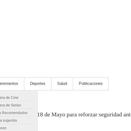
tenimientos
Deportes
Salud
Publicaciones
lera de Cine
era de Series
s Recomendados
e ferroviario de 18 de Mayo para reforzar seguridad ant
ra sugerida
ones
 Pando