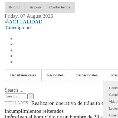
INICIO
Historia
Contáctenos
Friday, 07 August 2026
Tutiempo.net
Departamentales
Nacionales
Internacionales
Entre
Carte
Search ...
Cartel
Ir
Video
Realizaron operativo de tránsito en cruc
TITULARES
Lectu
|
incumplimientos reiterados
Opini
Investigan el homicidio de un hombre de 38 años en