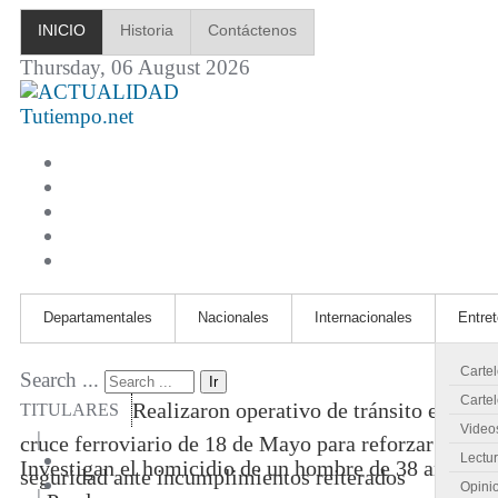
INICIO
Historia
Contáctenos
Thursday, 06 August 2026
Tutiempo.net
Departamentales
Nacionales
Internacionales
Entre
Carte
Search ...
Ir
Cartel
Realizaron operativo de tránsito en
TITULARES
Video
|
cruce ferroviario de 18 de Mayo para reforzar
Lectu
Investigan el homicidio de un hombre de 38 años
seguridad ante incumplimientos reiterados
Opini
|