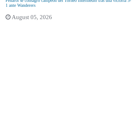
Peñarol se consagró campeón del Torneo Intermedio tras una victoria 5-
1 ante Wanderers
August 05, 2026