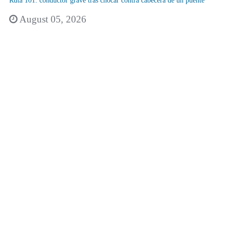
Ruta 101: conductor grave tras chocar contra cabecera de un puente
August 05, 2026