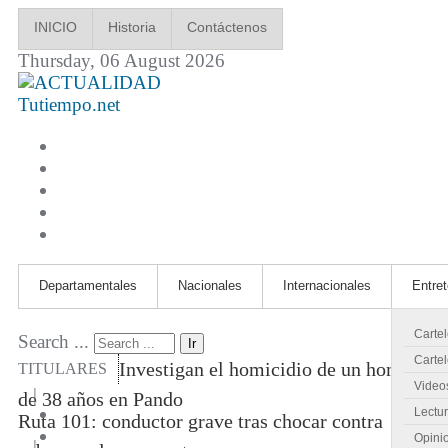
INICIO
Historia
Contáctenos
Thursday, 06 August 2026
Tutiempo.net
Departamentales
Nacionales
Internacionales
Entre
Carte
Search ...
Ir
Cartel
Investigan el homicidio de un hombre
TITULARES
Video
|
de 38 años en Pando
Lectu
Ruta 101: conductor grave tras chocar contra
Opini
|